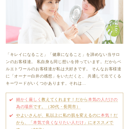
「キレイになること」「健康になること」を諦めない当サロ
ンのお客様達。
私自身も同じ想いを持っています。だからベ
ルエトワールのお客様達が私は大好きです。
そんなお客様達
に「オーナー白井の感想」をいただくと、
共通して出てくる
キーワードがいくつかあります。それは…
細かく厳しく
教えてくれます！だから
本気の人だけの
為の場所
です。（30代・長岡市）
やよいさんが、私以上に私の肌を変えるのに
本気
！だ
から、「
本気で良くなりたい人だけ
」にオススメで