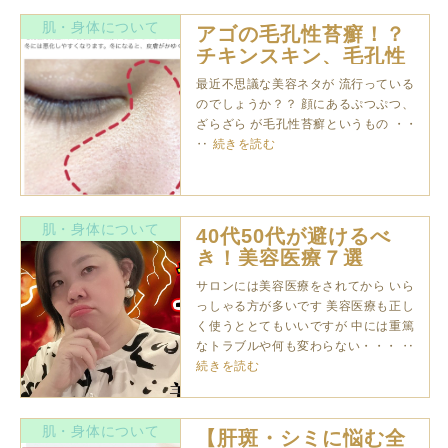
肌・身体について
アゴの毛孔性苔癬！？
チキンスキン、毛孔性
角化性
最近不思議な美容ネタが 流行っている
のでしょうか？？ 顔にあるぷつぷつ、
ざらざら が毛孔性苔癬というもの ・・
‥
続きを読む
肌・身体について
40代50代が避けるべ
き！美容医療７選
サロンには美容医療をされてから いら
っしゃる方が多いです 美容医療も正し
く使うととてもいいですが 中には重篤
なトラブルや何も変わらない・・・ ‥
続きを読む
肌・身体について
【肝斑・シミに悩む全