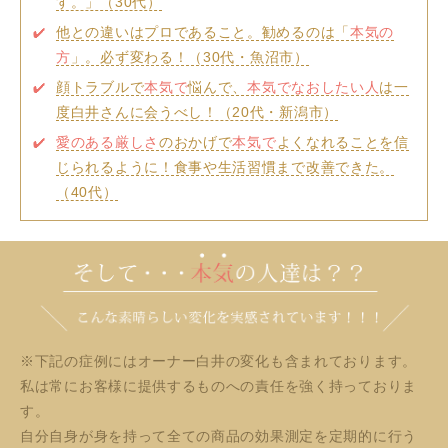
す。」（30代）
他との違いはプロであること。勧めるのは「
本気の
方
」。必ず変わる！（30代・魚沼市）
顔トラブルで
本気で
悩んで、
本気でなおしたい人
は一
度白井さんに会うべし！（20代・新潟市）
愛のある厳しさ
のおかげで
本気で
よくなれることを信
じられるように！食事や生活習慣まで改善できた。
（40代）
※下記の症例にはオーナー白井の変化も含まれております。
私は常にお客様に提供するものへの責任を強く持っておりま
す。
自分自身が身を持って全ての商品の効果測定を定期的に行う