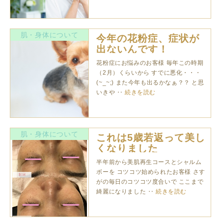
肌・身体について
今年の花粉症、症状が
出ないんです！
花粉症にお悩みのお客様 毎年この時期
（2月）くらいから すでに悪化・・・
(~_~;) また今年も出るかなぁ？？ と思
いきや ‥
続きを読む
肌・身体について
これは5歳若返って美し
くなりました
半年前から美肌再生コースとシャルム
ボーを コツコツ始められたお客様 さす
がの毎日のコツコツ度合いで ここまで
綺麗になりました ‥
続きを読む