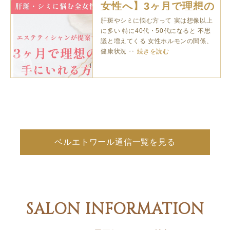
女性へ】3ヶ月で理想の
肌を手にれる方法
肝斑やシミに悩む方って 実は想像以上
に多い 特に40代・50代になると 不思
議と増えてくる 女性ホルモンの関係、
健康状況 ‥
続きを読む
ベルエトワール通信一覧を見る
SALON INFORMATION