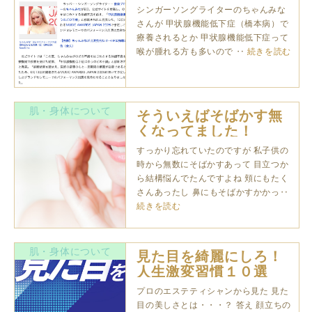
状腺機能低下症か
シンガーソングライターのちゃんみな
も・・・？
さんが 甲状腺機能低下症（橋本病）で
療養されるとか 甲状腺機能低下症って
喉が腫れる方も多いので ‥
続きを読む
肌・身体について
そういえばそばかす無
くなってました！
すっかり忘れていたのですが 私子供の
時から無数にそばかすあって 目立つか
ら結構悩んでたんですよね 頬にもたく
さんあったし 鼻にもそばかすかかっ‥
続きを読む
肌・身体について
見た目を綺麗にしろ！
人生激変習慣１０選
プロのエステティシャンから見た 見た
目の美しさとは・・・？ 答え 顔立ちの