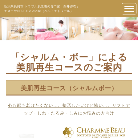
新潟県長岡市 トラブル肌改善の専門家「白井弥衣」
エステサロンBelle etoile（ベル・エトワール）
「シャルム・ボー」による
美肌再生コースのご案内
美肌再生コース（シャルムボー）
心も顔も老けたくない…。整形したいけど怖い…。リフトア
ップ・しわ・たるみ・しみにお悩みの方向け