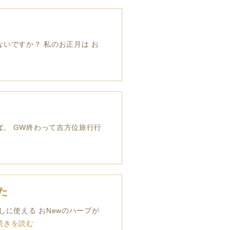
ないですか？ 私のお正月は お
ば。 GW終わって吉方位旅行行
た
しに使える おNewのハーブが
続きを読む