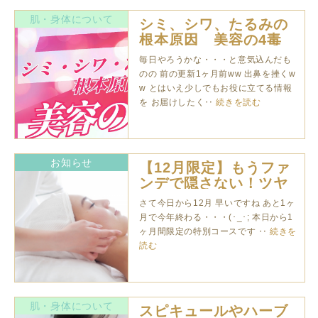
肌・身体について
シミ、シワ、たるみの
根本原因 美容の4毒
毎日やろうかな・・・と意気込んだも
のの 前の更新1ヶ月前ww 出鼻を挫くw
w とはいえ少しでもお役に立てる情報
を お届けしたく‥
続きを読む
お知らせ
【12月限定】もうファ
ンデで隠さない！ツヤ
肌フェイシャル
さて今日から12月 早いですね あと1ヶ
月で今年終わる・・・(･_･; 本日から1
ヶ月間限定の特別コースです ‥
続きを
読む
肌・身体について
スピキュールやハーブ