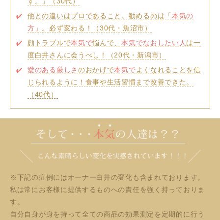
す。」（30代）
他との違いはプロであること。勧めるのは「
本気の
方
」。必ず変わる！（30代・魚沼市）
顔トラブルで
本気で
悩んで、
本気でなおしたい人
は一
度白井さんに会うべし！（20代・新潟市）
愛のある厳しさ
のおかげで
本気で
よくなれることを信
じられるように！食事や生活習慣まで改善できた。
（40代）
※下記の症例にはオーナー白井の変化も含まれております。
私は常にお客様に提供するものへの責任を強く持っておりま
す。
自分自身が身を持って全ての商品の効果測定を定期的に行う