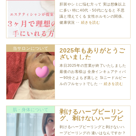
肌を手にれる方法
肝斑やシミに悩む方って 実は想像以上
に多い 特に40代・50代になると 不思
議と増えてくる 女性ホルモンの関係、
健康状況 ‥
続きを読む
当サロンについて
2025年もありがとうご
ざいました
本日2025年の営業が終了いたしました
最後のお客様は 全身インキュアティバ
ー90分とよもぎ蒸しと Siニードルピー
ルのフルセットでした ‥
続きを読む
肌・身体について
剥けるハーブピーリン
グ、剥けないハーブピ
ーリング
剥けるハーブピーリングと剥けないハ
ーブピーリングの 違いはなんですか？