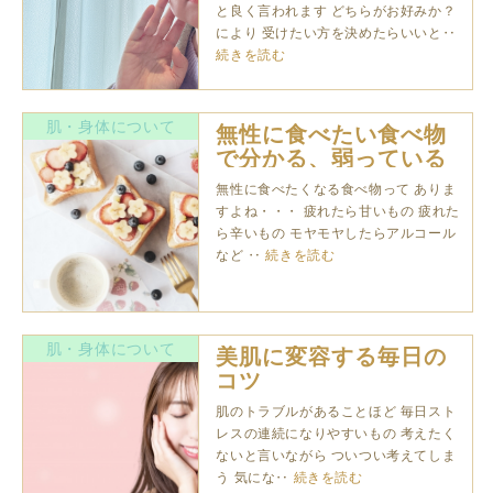
と良く言われます どちらがお好みか？
により 受けたい方を決めたらいいと‥
続きを読む
肌・身体について
無性に食べたい食べ物
で分かる、弱っている
臓器・肌の状態
無性に食べたくなる食べ物って ありま
すよね・・・ 疲れたら甘いもの 疲れた
ら辛いもの モヤモヤしたらアルコール
など ‥
続きを読む
肌・身体について
美肌に変容する毎日の
コツ
肌のトラブルがあることほど 毎日スト
レスの連続になりやすいもの 考えたく
ないと言いながら ついつい考えてしま
う 気にな‥
続きを読む