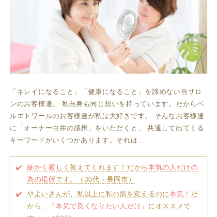
「キレイになること」「健康になること」を諦めない当サロ
ンのお客様達。
私自身も同じ想いを持っています。だからベ
ルエトワールのお客様達が私は大好きです。
そんなお客様達
に「オーナー白井の感想」をいただくと、
共通して出てくる
キーワードがいくつかあります。それは…
細かく厳しく
教えてくれます！だから
本気の人だけの
為の場所
です。（30代・長岡市）
やよいさんが、私以上に私の肌を変えるのに
本気
！だ
から、「
本気で良くなりたい人だけ
」にオススメで