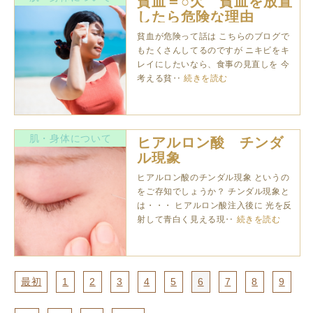
貧血＝○欠 貧血を放置
したら危険な理由
貧血が危険って話は こちらのブログで
もたくさんしてるのですが ニキビをキ
レイにしたいなら、食事の見直しを 今
考える貧‥
続きを読む
肌・身体について
ヒアルロン酸 チンダ
ル現象
ヒアルロン酸のチンダル現象 というの
をご存知でしょうか？ チンダル現象と
は・・・ ヒアルロン酸注入後に 光を反
射して青白く見える現‥
続きを読む
最初
1
2
3
4
5
6
7
8
9