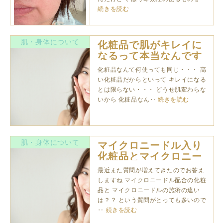
続きを読む
肌・身体について
化粧品で肌がキレイに
なるって本当なんです
ね
化粧品なんて何使っても同じ・・・ 高
い化粧品だからといって キレイになる
とは限らない・・・ どうせ肌変わらな
いから 化粧品なん‥
続きを読む
肌・身体について
マイクロニードル入り
化粧品とマイクロニー
ドルの施術の違い
最近また質問が増えてきたのでお答え
しますね マイクロニードル配合の化粧
品と マイクロニードルの施術の違い
は？？ という質問がとっても多いので
‥
続きを読む