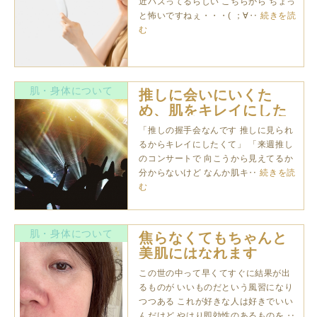
近バズってるらしい こちらから ちょっ
と怖いですねぇ・・・( ；∀‥
続きを読
む
肌・身体について
推しに会いにいくた
め、肌をキレイにした
いんです！
「推しの握手会なんです 推しに見られ
るからキレイにしたくて」 「来週推し
のコンサートで 向こうから見えてるか
分からないけど なんか肌キ‥
続きを読
む
肌・身体について
焦らなくてもちゃんと
美肌にはなれます
この世の中って早くてすぐに結果が出
るものが いいものだという風習になり
つつある これが好きな人は好きでいい
んだけど やはり即効性のあるものを ‥