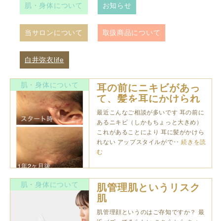
肌・身体について
お知らせ
当サロンについて
取扱商品について
白井弥衣life
肌・身体について
耳の前にニキビがあっ
て、髪を耳にかけられ
ません
最近こんなご相談が多いです 耳の前に
あるニキビ（しかもちょっと大きめ）
これがあることにより 耳に髪がかけら
れない アップスタイルがで‥
続きを読
む
肌・身体について
肌管理肌というリスク
肌
肌管理顔というのはご存知ですか？ 最