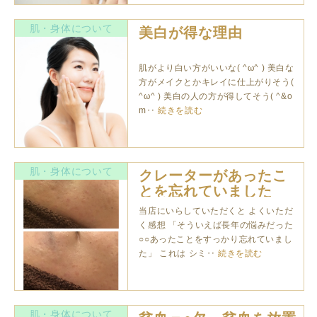
肌・身体について
美白が得な理由
肌がより白い方がいいな( ^ω^ ) 美白な
方がメイクとかキレイに仕上がりそう(
^ω^ ) 美白の人の方が得してそう( ^&o
m‥
続きを読む
肌・身体について
クレーターがあったこ
とを忘れていました
当店にいらしていただくと よくいただ
く感想 「そういえば長年の悩みだった
○○あったことをすっかり忘れていまし
た」 これは シミ‥
続きを読む
肌・身体について