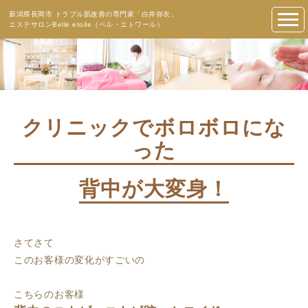
新潟県長岡市 トラブル肌改善の専門家「白井弥衣」
エステサロンBelle etoile（ベル・エトワール）
クリニックでボロボロにな
った
背中が大変身！
さてさて
このお客様の変化がすごいの
こちらのお客様