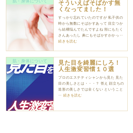
肌・身体について
そういえばそばかす無
くなってました！
すっかり忘れていたのですが 私子供の
時から無数にそばかすあって 目立つか
ら結構悩んでたんですよね 頬にもたく
さんあったし 鼻にもそばかすかかっ‥
続きを読む
肌・身体について
見た目を綺麗にしろ！
人生激変習慣１０選
プロのエステティシャンから見た 見た
目の美しさとは・・・？ 答え 顔立ちの
造形の美しさでは全くない ということ
‥
続きを読む