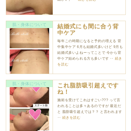
肌・身体について
結婚式にも間に合う背
中ケア
毎年この時期になると予約の増える 背
中集中ケア 6月も結婚式多いけど 9月も
結婚式多いよねーってことで 今から背
中ケア始められる方も多いです ‥
続き
を読む
肌・身体について
これ脂肪吸引超えです
ね！
施術を受けてこれはすごい??? って言
われることは多々あるのですが 最近だ
と 脂肪吸引超えでは？？ と言われます
‥
続きを読む