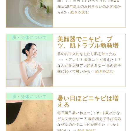
間！！！ 自分でもびっくりしてるww
先日10年以上のお付き合いのお客様か
ら&d‥
続きを読む
肌・身体について
美顔器でニキビ、ブ
ツ、肌トラブル勃発増
殖中！
肌のお手入れをしたり肌を触ったら
・・・アレ？？ 最近ニキビ増えた！？
なんか最近肌アレ起きるなー 肌の調子
前に比べて悪いかも‥
続きを読む
肌・身体について
暑い日ほどニキビは増
える
毎日毎日暑いねぇー( ；∀；) 夏バテな
ど大丈夫かなー？ 最近増えてるお悩み
なぜなのか？ニキビが増えた（しかも
細かい） ‥
続きを読む