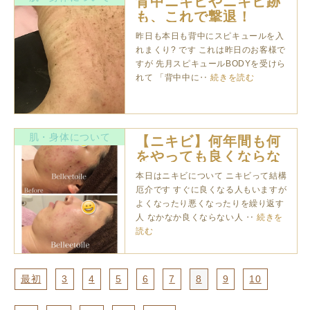
背中ニキビやニキビ跡
も、これで撃退！
昨日も本日も背中にスピキュールを入
れまくり? です これは昨日のお客様で
すが 先月スピキュールBODYを受けら
れて 「背中中に‥
続きを読む
肌・身体について
【ニキビ】何年間も何
をやっても良くならな
いニキビの変化
本日はニキビについて ニキビって結構
厄介です すぐに良くなる人もいますが
よくなったり悪くなったりを繰り返す
人 なかなか良くならない人 ‥
続きを
読む
最初
3
4
5
6
7
8
9
10