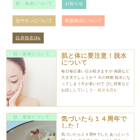
肌・身体について
お知らせ
当サロンについて
取扱商品について
白井弥衣life
肌・身体について
肌と体に要注意！脱水
について
毎日毎日暑い日が続きますが 体調など
大丈夫でしょうか？ 今の時期 脱水にな
ってしまう方が多いので 少し対策など
お話ししていこう‥
続きを読む
肌・身体について
気づいたら１４周年で
した！
気づいたら１４周年でした あっという