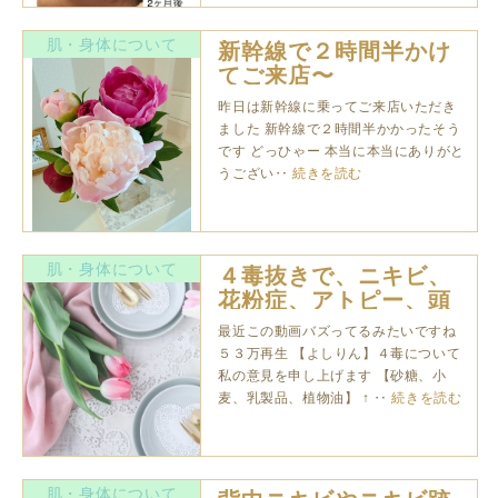
肌・身体について
新幹線で２時間半かけ
てご来店〜
昨日は新幹線に乗ってご来店いただき
ました 新幹線で２時間半かかったそう
です どっひゃー 本当に本当にありがと
うござい‥
続きを読む
肌・身体について
４毒抜きで、ニキビ、
花粉症、アトピー、頭
痛が改善！
最近この動画バズってるみたいですね
５３万再生 【よしりん】４毒について
私の意見を申し上げます 【砂糖、小
麦、乳製品、植物油】 ↑ ‥
続きを読む
肌・身体について