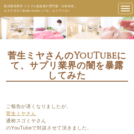
新潟県長岡市 トラブル肌改善の専門家「白井弥衣」
エステサロンBelle etoile（ベル・エトワール）
菅生ミヤさんのYouTubeに
て、サプリ業界の闇を暴露
してみた
ご報告が遅くなりましたが、
菅生ミヤさん
通称スゴミヤさん
のYouTubeで対談させて頂きました。