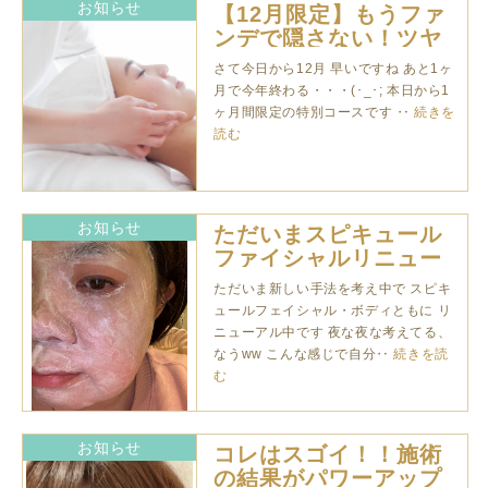
お知らせ
【12月限定】もうファ
ンデで隠さない！ツヤ
肌フェイシャル
さて今日から12月 早いですね あと1ヶ
月で今年終わる・・・(･_･; 本日から1
ヶ月間限定の特別コースです ‥
続きを
読む
お知らせ
ただいまスピキュール
ファイシャルリニュー
アル
ただいま新しい手法を考え中で スピキ
ュールフェイシャル・ボディともに リ
ニューアル中です 夜な夜な考えてる、
なうww こんな感じで自分‥
続きを読
む
お知らせ
コレはスゴイ！！施術
の結果がパワーアップ