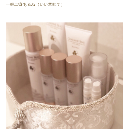
一癖二癖あるね（いい意味で）