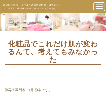
新潟県長岡市 トラブル肌改善の専門家「白井弥衣」
エステサロンBelle etoile（ベル・エトワール）
化粧品でこれだけ肌が変わ
るんて、考えてもみなかっ
た
肌再生専門家 白井 弥衣です。