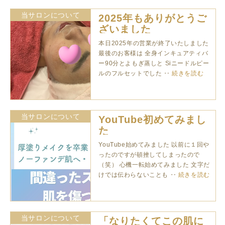
当サロンについて
2025年もありがとうご
ざいました
本日2025年の営業が終了いたしました
最後のお客様は 全身インキュアティバ
ー90分とよもぎ蒸しと Siニードルピー
ルのフルセットでした ‥
続きを読む
当サロンについて
YouTube初めてみまし
た
YouTube始めてみました 以前に１回や
ったのですが頓挫してしまったので
（笑） 心機一転始めてみました 文字だ
けでは伝わらないことも ‥
続きを読む
当サロンについて
「なりたくてこの肌に